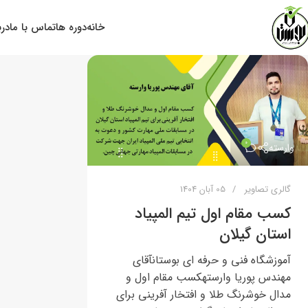
خانه
دوره ها
تماس با ما
درب
0
وارسته
گالری تصاویر
05 آبان 1404
کسب مقام اول تیم المپیاد
استان گیلان
آموزشگاه فنی و حرفه ای بوستانآقای
مهندس پوریا وارستهکسب مقام اول و
مدال خوشرنگ طلا و افتخار آفرینی برای