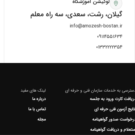
لوکیشن آموزشگاه
گیلان، رشت، سعدی، سه راه معلم
info@amozesh-bostan.ir
09114551634
01332222354
سترسی به خدمات سازمان فنی و حرفه ای
لینک های مفید
ریافت کارت ورود به جلسه
درباره ما
تایج آزمون فنی حرفه ای
تماس با ما
رخواست صدور گواهینامه
مجله
ستعلام و دریافت گواهینامه