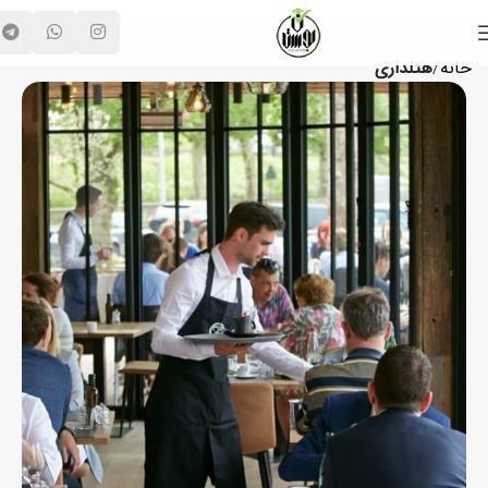
خانه
هتلداری