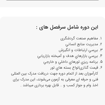
این دوره شامل سرفصل های :
ﻣﻔﺎﻫﻴﻢ ﺻﻨﻌﺖ گردشگری
ﻣﺪﻳﺮﻳﺖ ﻣﻨﺎﺑﻊ ﺍﻧﺴﺎﻧﻲ
ﺑﺮﺭﺳﻲ ﺍﺭﺗﺒﺎﻃﺎﺕ ﻭ انگیزش
ﺑﺮﺭﺳﻲ ﺑﺎﺯﺍﺭﻫﺎﻱ ﻫﺪﻑ ﻭ ﺁﻣﻴﺨﺘﻪ ﺑﺎﺯﺍﺭﻳﺎﺑﻲ
ﺑﺮﻧﺎﻣﻪ ﺭﻳﺰﻱ ﺗﻮﺭﻫﺎﻱ ﺩﺍﺧﻠﻲ ﻭ ﺧﺎﺭﺟﻲ
ﻗﻴﻤﺖ گذاریﺍﻧﻮﺍﻉ ﺑﺴﺘﻪ ﻫﺎﻱ ﺗﻮﺭ
کارآموزان بعد از اتمام دوره جهت دریافت مدرک بین المللی
فنی و حرفه ای معرفی به آزمون می‌شوند، این مدرک برای
اخذ وام و جواز کسب و … قابل بهره برداری میباشد .