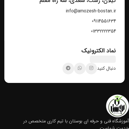
گیلان، رشت، سعدی، سه راه معلم
info@amozesh-bostan.ir
09114551634
01332222354
نماد الکترونیک
دنبال کنید
آموزشگاه فنی و حرفه ای بوستان با تیم کاری متخصص در
خدمت شماست.