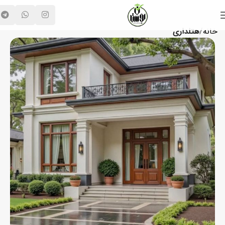
خانه
هتلداری